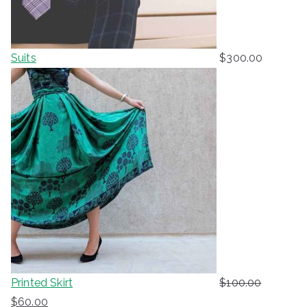
Suits
$
300.00
Printed Skirt
$
100.00
E
E
$
60.00