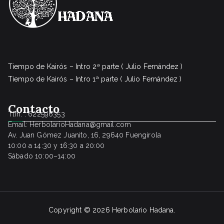
r
$
a
6
:
0
$
.
1
0
Tiempo de Kairós – Intro 2ª parte ( Julio Fernández )
0
Tiempo de Kairós – Intro 1ª parte ( Julio Fernández )
0
0
.
Contacto
.
Tlfn. : 622596353
0
Email: HerbolarioHadana@gmail.com
0
Av. Juan Gómez Juanito, 16, 29640 Fuengirola
10:00 a 14:30 y 16:30 a 20:00
.
Sábado 10:00–14:00
Copyright © 2026
Herbolario Hadana
.